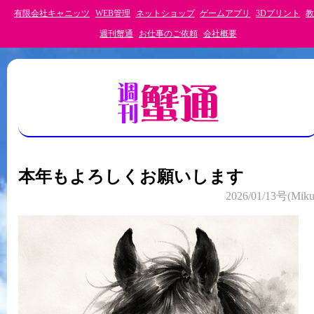
有限会社キャニッツ
WEB管理
ネットショップ
ゲームアプリ
3Dプリント
教
週刊蟹通
お仕事のご依頼
会社概要
本年もよろしくお願いします
2026/01/13号(Miku