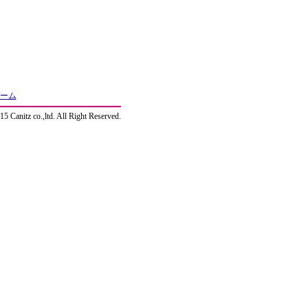
ーム
5 Canitz co.,ltd. All Right Reserved.