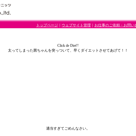
トップページ
｜
ウェブサイト管理
｜
お仕事のご依頼・お問い
Click de Diet!!
太ってしまった茜ちゃんを突っついて、早くダイエットさせてあげて！！
適当すぎてごめんなさい。