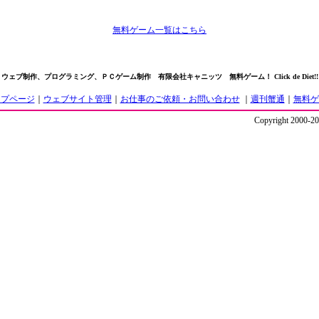
無料ゲーム一覧はこちら
ウェブ制作、プログラミング、ＰＣゲーム制作 有限会社キャニッツ 無料ゲーム！ Click de Diet!!
ップページ
｜
ウェブサイト管理
｜
お仕事のご依頼・お問い合わせ
｜
週刊蟹通
｜
無料ゲ
Copyright 2000-201